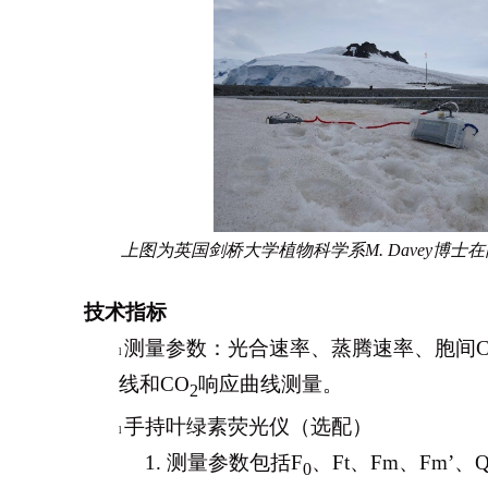
上图为英国剑桥大学植物科学系M. Davey
技术指标
测量参数：光合速率、蒸腾速率、胞间C
l
线和CO
响应曲线测量。
2
手持叶绿素荧光仪（选配）
l
1.
测量参数包括F
、Ft、Fm、Fm’、Q
0