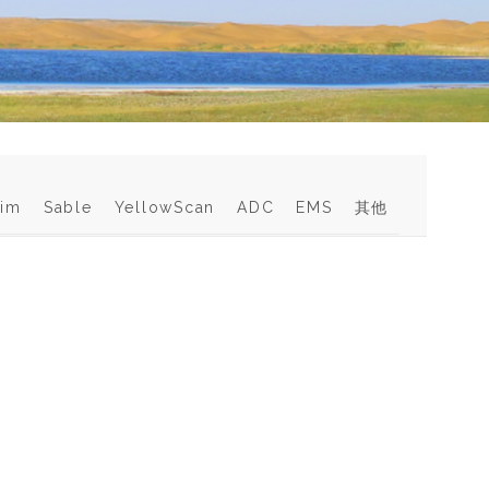
im
Sable
YellowScan
ADC
EMS
其他