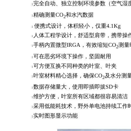
完全自动、独立控制环境参数（空气湿度
l
精确测量CO
和水汽数据
2
l
便携式设计，体积轻小，仅重4.1Kg
l
人体工程学设计，舒适型肩带，携带操
l
手柄内置微型IRGA，有效缩短CO
测量
2
l
可在恶劣环境下操作，坚固耐用
l
可方便互换不同种类的叶室、叶夹
l
叶室材料精心选择，确保CO
及水分测
2
l
数据存储量大，使用即插即拔SD卡
l
维护方便，叶室所有区域都很容易清洁
l
采用低能耗技术，野外单电池持续工作时
l
实时图形显示功能
l