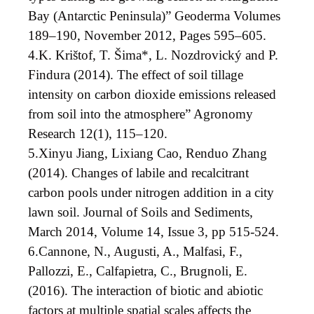
Bay (Antarctic Peninsula)” Geoderma Volumes
189–190, November 2012, Pages 595–605.
4.
K. Krištof, T. Šima*, L. Nozdrovický and P.
Findura (2014). The effect of soil tillage
intensity on carbon dioxide emissions released
from soil into the atmosphere” Agronomy
Research 12(1), 115–120.
5.
Xinyu Jiang, Lixiang Cao, Renduo Zhang
(2014). Changes of labile and recalcitrant
carbon pools under nitrogen addition in a city
lawn soil. Journal of Soils and Sediments,
March 2014, Volume 14, Issue 3, pp 515-524.
6.
Cannone, N., Augusti, A., Malfasi, F.,
Pallozzi, E., Calfapietra, C., Brugnoli, E.
(2016). The interaction of biotic and abiotic
factors at multiple spatial scales affects the