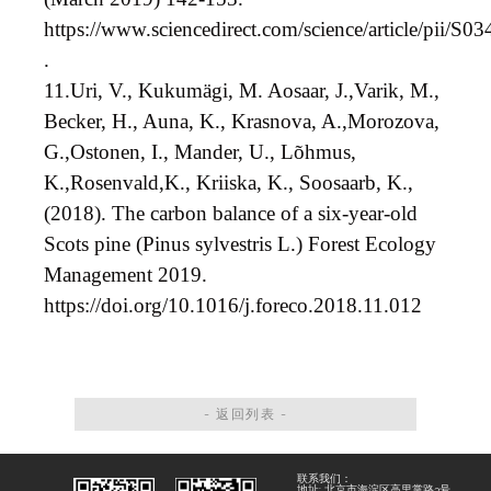
https://www.sciencedirect.com/science/article/pii/
.
11.
Uri, V., Kukumägi, M. Aosaar, J.,Varik, M.,
Becker, H., Auna, K., Krasnova, A.,Morozova,
G.,Ostonen, I., Mander, U., Lõhmus,
K.,Rosenvald,K., Kriiska, K., Soosaarb, K.,
(2018). The carbon balance of a six-year-old
Scots pine (Pinus sylvestris L.) Forest Ecology
Management 2019.
https://doi.org/10.1016/j.foreco.2018.11.012
- 返回列表 -
联系我们：
地址: 北京市海淀区高里掌路3号