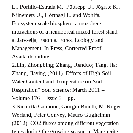
L., Portillo-Estrada M., Püttsepp U., Jõgiste K.,
Niinemets U., Hörtnagl L. and Wohlfa.
Ecosystem-scale biosphere–atmosphere
interactions of a hemiboreal mixed forest stand
at Järvselja, Estonia. Forest Ecology and
Management, In Press, Corrected Proof,
Available online
2.
Lin, Zhongbing; Zhang, Renduo; Tang, Jia;
Zhang, Jiaying (2011). Effects of High Soil
Water Content and Temperature on Soil
Respiration” Soil Science: March 2011 –
Volume 176 – Issue 3 – pp.
3.
Nicoletta Cannone, Giorgio Binelli, M. Roger
Worland, Peter Convey, Mauro Guglielmin
(2012). CO2 fluxes among different vegetation
types during the growing season in Marguerite