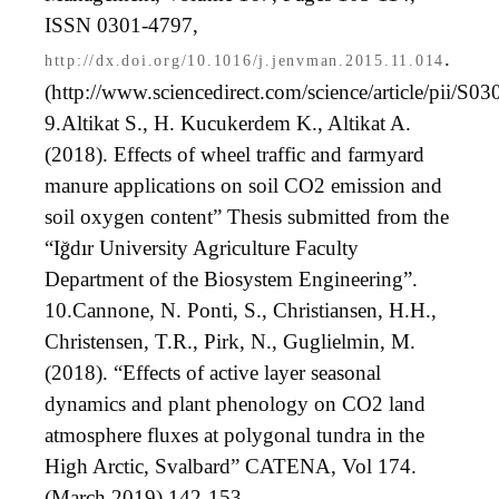
ISSN 0301-4797,
.
http://dx.doi.org/10.1016/j.jenvman.2015.11.014
(http://www.sciencedirect.com/science/article/pii/S
9.
Altikat S., H. Kucukerdem K., Altikat A.
(2018). Effects of wheel traffic and farmyard
manure applications on soil CO2 emission and
soil oxygen content” Thesis submitted from the
“I
ğ
d
ı
r University Agriculture Faculty
Department of the Biosystem Engineering
”
.
10.
Cannone, N. Ponti, S., Christiansen, H.H.,
Christensen, T.R., Pirk, N., Guglielmin, M.
(2018).
“Effects of active layer seasonal
dynamics and plant phenology on CO2 land
atmosphere fluxes at polygonal tundra in the
High Arctic, Svalbard” CATENA, Vol 174.
(March 2019) 142-153.