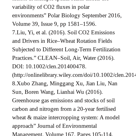
variability of CO2 fluxes in polar
environments” Polar Biology September 2016,
Volume 39, Issue 9, pp 1581–1596.
7.
Liu, Yi, et al. (2016). Soil CO2 Emissions
and Drivers in Rice–Wheat Rotation Fields
Subjected to Different Long
‐Term Fertilization
Practices.” CLEAN–Soil, Air, Water (2016).
DOI: 10.1002/clen.201400478.
(http://onlinelibrary.wiley.com/doi/10.1002/clen.201
8.
Xubo Zhang, Minggang Xu, Jian Liu, Nan
Sun, Boren Wang, Lianhai Wu (2016).
Greenhouse gas emissions and stocks of soil
carbon and nitrogen from a 20-year fertilised
wheat &
maize intercropping system: A model
approach” Journal of Environmental
Management, Volume 167, Pages 105-114,