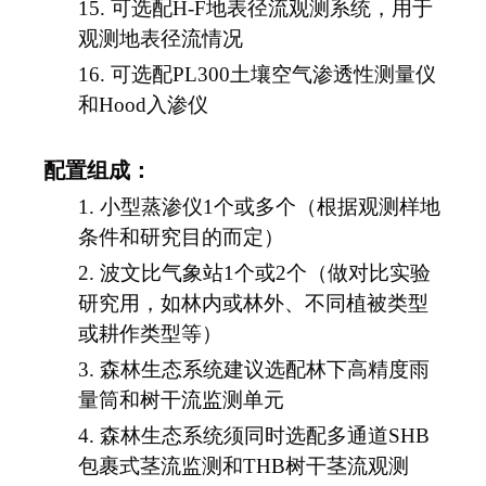
15.
可选配
H-F地表径流观测系统，用于
观测地表径流情况
16.
可选配
PL300土壤空气渗透性测量仪
和Hood入渗仪
配置组成：
1.
小型蒸渗仪
1个或多个（根据观测样地
条件和研究目的而定）
2.
波文比气象站
1个或2个（做对比实验
研究用，如林内或林外、不同植被类型
或耕作类型等）
3.
森林生态系统建议选配林下高精度雨
量筒和树干流监测单元
4.
森林生态系统须同时选配多通道
SHB
包裹式茎流监测和THB树干茎流观测