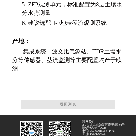
5.
ZFP观测单元，标准配置为8层土壤水
分水势测量
6.
建议选配
H-F地表径流观测系统
产地：
集成系统，波文比气象站、
TDR土壤水
分等传感器、茎流监测等主要配置均产于欧
洲
- 返回列表 -
联系我们：
地址: 北京市海淀区高里掌路3号
院6号楼1单元101B
电话: 010-82611269/1572
手机: 13671083121