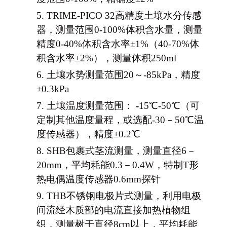
5.
TRIME-PICO 32高精度土壤水分传感
器，
测量范围
0
-
100%体积含水量
，测量
精度
0-40%体积含水率±1
%
（
40-70%体
积含水率±2
%
），测量体积
250ml
6.
土壤水势测量范围
20～
-
85
kPa
，精度
±0.3kPa
7.
土壤温度
测量
范围
：
-
15
℃-
50
℃
（可
定制其他温度量程
，或选配
-30
－
50℃温
度传感器
）
，
精度
±0.2
℃
8.
SHB
包裹式茎流测量，测量直径
6－
20mm，平均耗能0.3－0.4W，特制T形
热电偶温度传感器0.6mm探针
9.
THB不锈钢电极片式测量，利用电极
间流经木质部的电流直接加热植物组
织，测量树干直径8cm以上，平均耗能