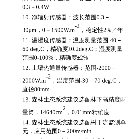
0.3－0.4W
10.
净辐射传感器：波长范围
0.3－
-2
30
μ
m，0－1500W.m
，稳定性
2%／年
11.
温湿度传感器：温度测量范围
-40
－
60 deg.C
，精确度
±0.
2
deg.C
；湿度测量
范围
0-100%，精确度
±
2%
12.
土壤热通量传感器：范围
-2000
－
-2
2000W.m
，温度范围
-30
－
70 deg.C，
直径80mm
13.
森林生态系统建议选配林下高精度雨
2
量筒，
14640cm
，
0.01mm精确度
14.
森林生态系统建议选配树干流监测单
元，应用范围
0－200m/min