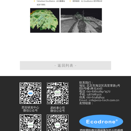
- 返回列表 -
联系我们：
地址: 北京市海淀区高里掌路3号
院6号楼1单元101B
电话: 010-82611269/1572
手机: 13671083121
传真: 010-62465844
Email: info@eco-tech.com.cn
友情链接：
西安研发中心
易科泰公司
微信公众号
微信公众号