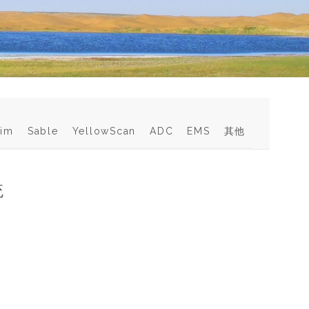
im
Sable
YellowScan
ADC
EMS
其他
统