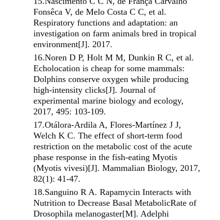
15.
Nascimento C C N, de França Carvalho
Fonsêca V, de Melo Costa C C, et al.
Respiratory functions and adaptation: an
investigation on farm animals bred in tropical
environment[J]. 2017.
16.
Noren D P, Holt M M, Dunkin R C, et al.
Echolocation is cheap for some mammals:
Dolphins conserve oxygen while producing
high-intensity clicks[J]. Journal of
experimental marine biology and ecology,
2017, 495: 103-109.
17.
Otálora-Ardila A, Flores-Martínez J J,
Welch K C. The effect of short-term food
restriction on the metabolic cost of the acute
phase response in the fish-eating Myotis
(Myotis vivesi)[J]. Mammalian Biology, 2017,
82(1): 41-47.
18.
Sanguino R A. Rapamycin Interacts with
Nutrition to Decrease Basal MetabolicRate of
Drosophila melanogaster[M]. Adelphi