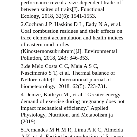
performance reveal a size‐dependent trade‐off
between suites of traits[J]. Functional
Ecology, 2018, 32(6): 1541-1553.
2.
Cochran J P, Haskins D L, Eady N A, et al.
Coal combustion residues and their effects on
trace element accumulation and health indices
of eastern mud turtles
(Kinosternonsubrubrum)[J]. Environmental
Pollution, 2018, 243: 346-353.
3.
de Melo Costa C C, Maia A S C,
Nascimento S T, et al. Thermal balance of
Nellore cattle[J]. International journal of
biometeorology, 2018, 62(5): 723-731.
4.
Denize, Kathryn M., et al. "Greater energy
demand of exercise during pregnancy does not
impact mechanical efficiency." Applied
Physiology, Nutrition, and Metabolism ja
(2019).
5.
Fernandes M H M R, Lima A R C, Almeida
A K, et al.
Fasting heat production of S aanen