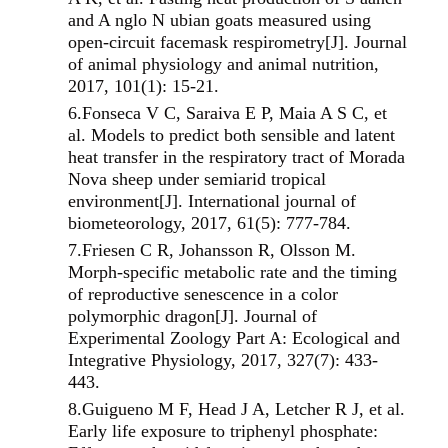
and A nglo N ubian goats measured using
open‐circuit facemask respirometry[J]. Journal
of animal physiology and animal nutrition,
2017, 101(1): 15-21.
6.
Fonseca V C, Saraiva E P, Maia A S C, et
al.
Models to predict both sensible and latent
heat transfer in the respiratory tract of Morada
Nova sheep under semiarid tropical
environment[J]. International journal of
biometeorology, 2017, 61(5): 777-784.
7.
Friesen C R, Johansson R, Olsson M.
Morph‐specific metabolic rate and the timing
of reproductive senescence in a color
polymorphic dragon[J]. Journal of
Experimental Zoology Part A: Ecological and
Integrative Physiology, 2017, 327(7): 433-
443.
8.
Guigueno M F, Head J A, Letcher R J, et al.
Early life exposure to triphenyl phosphate: