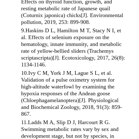
Effects on thyroid function, growth, and
resting metabolic rate of Japanese quail
(Coturnix japonica) chicks[J]. Environmental
pollution, 2019, 253: 899-908.
9.
Haskins D L, Hamilton M T, Stacy N I, et
al. Effects of selenium exposure on the
hematology, innate immunity, and metabolic
rate of yellow-bellied sliders (Trachemys
scriptascripta)[J]. Ecotoxicology, 2017, 26(8):
1134-1146.
10.
Ivy C M, York J M, Lague S L, et al.
Validation of a pulse oximetry system for
high-altitude waterfowl by examining the
hypoxia responses of the Andean goose
(Chloephagamelanoptera)[J]. Physiological
and Biochemical Zoology, 2018, 91(3): 859-
867.
11.
Ladds M A, Slip D J, Harcourt R G.
Swimming metabolic rates vary by sex and
development stage, but not by species, in