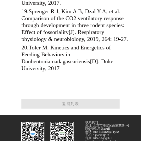
University, 2017.
19.
Sprenger R J, Kim A B, Dzal Y A, et al.
Comparison of the CO2 ventilatory response
through development in three rodent species:
Effect of fossoriality[J]. Respiratory
physiology & neurobiology, 2019, 264: 19-27.
20.
Toler M. Kinetics and Energetics of
Feeding Behaviors in
Daubentoniamadagascariensis[D]. Duke
University, 2017
- 返回列表 -
联系我们：
地址: 北京市海淀区高里掌路3号
院6号楼1单元101B
电话: 010-82611269/1572
手机: 13671083121
传真: 010-62465844