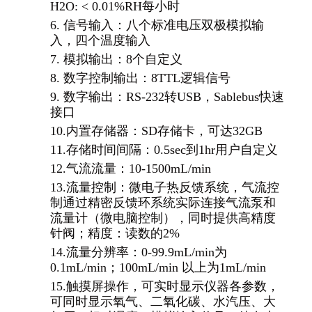
H2O: < 0.01%RH每小时
6.
信号输入：八个标准电压双极模拟输
入，四个温度输入
7.
模拟输出：8个自定义
8.
数字控制输出：8TTL逻辑信号
9.
数字输出：RS-232转USB，Sablebus快速
接口
10.
内置存储器：SD存储卡，可达32GB
11.
存储时间间隔：0.5sec到1hr用户自定义
12.
气流流量：10-1500mL/min
13.
流量控制：微电子热反馈系统，气流控
制通过精密反馈环系统实际连接气流泵和
流量计（微电脑控制），同时提供高精度
针阀；精度：读数的2%
14.
流量分辨率：0-99.9mL/min为
0.1mL/min；100mL/min 以上为1mL/min
15.
触摸屏操作，可实时显示仪器各参数，
可同时显示氧气、二氧化碳、水汽压、大