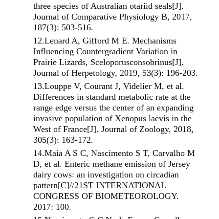
three species of Australian otariid seals[J].
Journal of Comparative Physiology B, 2017,
187(3): 503-516.
12.
Lenard A, Gifford M E. Mechanisms
Influencing Countergradient Variation in
Prairie Lizards, Sceloporusconsobrinus[J].
Journal of Herpetology, 2019, 53(3): 196-203.
13.
Louppe V, Courant J, Videlier M, et al.
Differences in standard metabolic rate at the
range edge versus the center of an expanding
invasive population of Xenopus laevis in the
West of France[J]. Journal of Zoology, 2018,
305(3): 163-172.
14.
Maia A S C, Nascimento S T, Carvalho M
D, et al. Enteric methane emission of Jersey
dairy cows: an investigation on circadian
pattern[C]//21ST INTERNATIONAL
CONGRESS OF BIOMETEOROLOGY.
2017: 100.