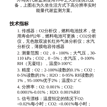
外鸟类代谢监测使用10年之久的便携式设
备，上图右为久坐生活方式下高分辨率实时
能量代谢监测方案。
技术指标
1.
传感器：O2分析仪，燃料电池技术，使
用寿命约2年，燃料电池可更换；CO2分析
仪，无色散双波长红外气体分析仪；水汽
分析仪，薄膜电容传感器
2.
测量范围：O2，0 - 100%；大气压，30-
110 kPa；CO2，0 –5%；水汽压，0-100%
RH（无凝结），温度0-100°C
3.
精度：O2：2-100%读数的0.1%；CO2：
0-5%读数的1%；H2O：0-95% RH读数的
1%，95-100%优于2%；温度0.2
˚
C
4.
分辨率：O2: 0.001%；CO2:
0.0001%-0.01%；H2O: 0.001%RH
5.
信号漂移：温度恒定的情况下O2:
<0.02%每小时；CO2: <0.001%每小时；