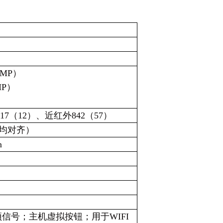
2MP）
MP）
17（12）、近红外842（57）
均对齐）
m
顶信号；主机虚拟按钮；用于WIFI