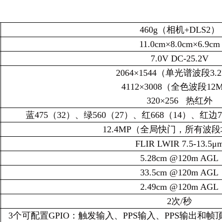
460g
（相机+DLS2）
11.0cm
×8.0cm×6.9cm
7.0V DC-25.2V
2064
×1544（单光谱波段3.
4112
×3008（全色波段12
320
×256 热红外
蓝475（32）、绿560（27）、红668（14）、红边7
12.4MP
（全局快门，所有波段
FLIR LWIR 7.5-13.5
μ
5.28cm @120m AGL
33.5cm @120m AGL
2.49cm @120m AGL
2
次/秒
3
个可配置GPIO：触发输入、PPS输入、PPS输出和帧