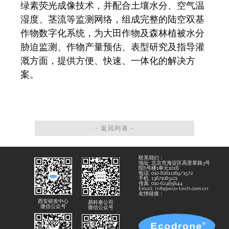
绿素荧光成像技术，并配合土壤水分、空气温
湿度、茎流等监测网络，组成完整的陆空双基
作物数字化系统，为大田作物及森林植被水分
胁迫监测、作物产量预估、表型研究及指导灌
溉方面，提供方便、快速、一体化的解决方
案。
- 返回列表 -
联系我们：
地址: 北京市海淀区高里掌路3号
院6号楼1单元101B
电话: 010-82611269/1572
手机: 13671083121
传真: 010-62465844
Email: info@eco-tech.com.cn
友情链接：
西安研发中心
易科泰公司
微信公众号
微信公众号