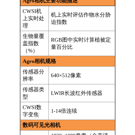
Agro
相机主要功能描述
CWSI机
机上实时评估作物水分胁
上实时处
迫指数
理
生物量覆
RGB图中实时计算植被定
盖指数
量百分比
（%）
Agro
相机规格
传感器分
640×512像素
辨率
传感器类
LWIR长波红外传感器
型
CWSI数
1-14倍连续
字变焦
数码可见光相机