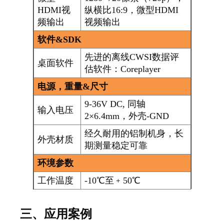
HDMI视
纵横比16:9，微型HDMI
频输出
视频输出
软件&SDK
先进的离线CWSI数据评
桌面软件
估软件：Coreplayer
电源，重量&尺寸
9-36V DC, 同轴
输入电压
2×6.4mm，外壳-GND
经久耐用的铝制机身，长
外壳材质
期测量稳定可靠
环境参数
工作温度
-10℃至﹢50℃
三、应用案例