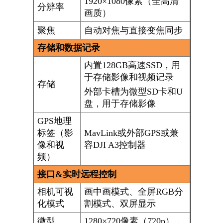
1920×1080像素（全高清
分辨率
画质）
聚焦
自动对焦与直接变焦同步
存储和数据记录
内置128GB高速SSD，用
于存储影像和视频记录
存储
外部卡槽为微型SD卡和U
盘，用于存储影像
GPS地理
标签（影
MavLink或外部GPS或兼
像和视
容DJI A3控制器
频）
接口&实时远程控制
相机可视
画中画模式、全屏RGB分
化模式
割模式、双屏显示
微型
1280×720像素（720p），