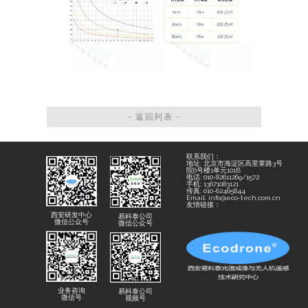
- 返回列表 -
联系我们：
地址: 北京市海淀区高里掌路3号
院6号楼1单元101B
电话: 010-82611269/1572
手机: 13671083121
传真: 010-62465844
Email: info@eco-tech.com.cn
友情链接：
西安研发中心
易科泰公司
微信公众号
微信公众号
业务咨询
易科泰公司
微信号
视频号