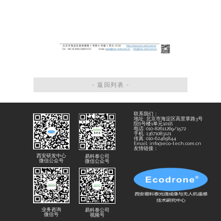
- 返回列表 -
联系我们：
地址: 北京市海淀区高里掌路3号
院6号楼1单元101B
电话: 010-82611269/1572
手机: 13671083121
传真: 010-62465844
Email: info@eco-tech.com.cn
友情链接：
西安研发中心
易科泰公司
微信公众号
微信公众号
业务咨询
易科泰公司
微信号
视频号