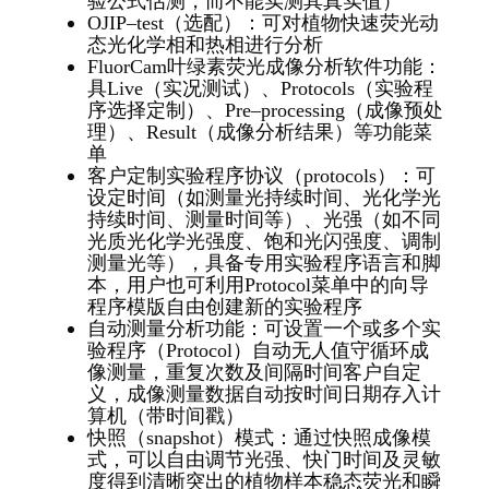
验公式估测，而不能实测其真实值）
OJIP–test（选配）：可对植物快速荧光动
态光化学相和热相进行分析
FluorCam叶绿素荧光成像分析软件功能：
具Live（实况测试）、Protocols（实验程
序选择定制）、Pre–processing（成像预处
理）、Result（成像分析结果）等功能菜
单
客户定制实验程序协议（protocols）：可
设定时间（如测量光持续时间、光化学光
持续时间、测量时间等）、光强（如不同
光质光化学光强度、饱和光闪强度、调制
测量光等），具备专用实验程序语言和脚
本，用户也可利用Protocol菜单中的向导
程序模版自由创建新的实验程序
自动测量分析功能：可设置一个或多个实
验程序（Protocol）自动无人值守循环成
像测量，重复次数及间隔时间客户自定
义，成像测量数据自动按时间日期存入计
算机（带时间戳）
快照（snapshot）模式：通过快照成像模
式，可以自由调节光强、快门时间及灵敏
度得到清晰突出的植物样本稳态荧光和瞬