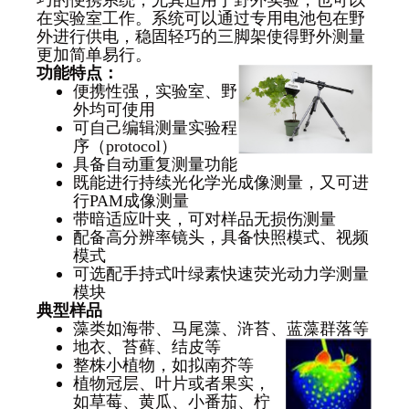
在实验室工作。系统可以通过专用电池包在野
外进行供电，稳固轻巧的三脚架使得野外测量
更加简单易行。
功能特点：
便携性强，实验室、野
外均可使用
可自己编辑测量实验程
序（protocol）
具备自动重复测量功能
既能进行持续光化学光成像测量，又可进
行PAM成像测量
带暗适应叶夹，可对样品无损伤测量
配备高分辨率镜头，具备快照模式、视频
模式
可选配手持式叶绿素快速荧光动力学测量
模块
典型样品
藻类如海带、马尾藻、浒苔、蓝藻群落等
地衣、苔藓、结皮等
整株小植物，如拟南芥等
植物冠层、叶片或者果实，
如草莓、黄瓜、小番茄、柠