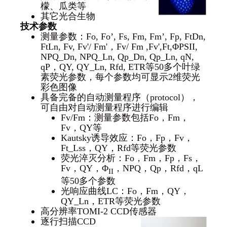
檬、瓜类等
其它光合生物
技术参数
测量参数：Fo, Fo’, Fs, Fm, Fm’, Fp, FtDn,
FtLn, Fv, Fv'/ Fm'，Fv/ Fm ,Fv',Ft,ΦPSII,
NPQ_Dn, NPQ_Ln, Qp_Dn, Qp_Ln, qN,
qP，QY, QY_Ln, Rfd, ETR等50多个叶绿
素荧光参数，每个参数均可显示2维荧光
彩色图像
具备完备的自动测量程序（protocol），
可自由对自动测量程序进行编辑
Fv/Fm：测量参数包括Fo，Fm，
Fv，QY等
Kautsky诱导效应：Fo，Fp，Fv，
Ft_Lss，QY，Rfd等荧光参数
荧光淬灭分析：Fo，Fm，Fp，Fs，
Fv，QY，Φ
，NPQ，Qp，Rfd，qL
II
等50多个参数
光响应曲线LC：Fo，Fm，QY，
QY_Ln，ETR等荧光参数
高分辨率TOMI-2 CCD传感器
逐行扫描CCD