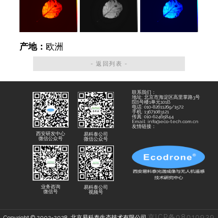
产地：
欧洲
- 返回列表 -
联系我们：
地址: 北京市海淀区高里掌路3号
院6号楼1单元101B
电话: 010-82611269/1572
手机: 13671083121
传真: 010-62465844
Email: info@eco-tech.com.cn
友情链接：
西安研发中心
易科泰公司
微信公众号
微信公众号
业务咨询
易科泰公司
微信号
视频号
京ICP备08010939
Copyright © 2002-2028. 北京易科泰生态技术有限公司