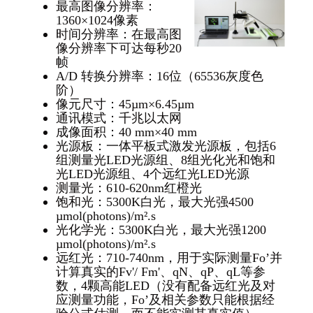
最高图像分辨率：
1360×1024像素
时间分辨率：在最高图
像分辨率下可达每秒20
帧
A/D 转换分辨率：16位（65536灰度色
阶）
像元尺寸：45µm×6.45µm
通讯模式：千兆以太网
成像面积：40 mm×40 mm
光源板：一体平板式激发光源板，包括6
组测量光LED光源组、8组光化光和饱和
光LED光源组、4个远红光LED光源
测量光：610-620nm红橙光
饱和光：5300K白光，最大光强4500
µmol(photons)/m².s
光化学光：5300K白光，最大光强1200
µmol(photons)/m².s
远红光：710-740nm，用于实际测量Fo’并
计算真实的Fv'/ Fm'、qN、qP、qL等参
数，4颗高能LED（没有配备远红光及对
应测量功能，Fo’及相关参数只能根据经