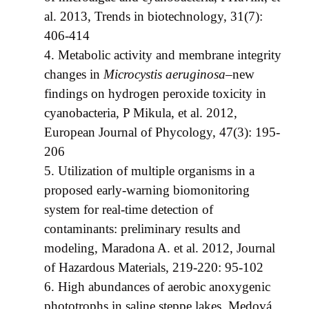
al. 2013, Trends in biotechnology, 31(7):
406-414
4.
Metabolic activity and membrane integrity
changes in
Microcystis aeruginosa
–new
findings on hydrogen peroxide toxicity in
cyanobacteria, P Mikula, et al. 2012,
European Journal of Phycology, 47(3): 195-
206
5.
Utilization of multiple organisms in a
proposed early-warning biomonitoring
system for real-time detection of
contaminants: preliminary results and
modeling, Maradona A. et al. 2012, Journal
of Hazardous Materials, 219-220: 95-102
6.
High abundances of aerobic anoxygenic
phototrophs in saline steppe lakes, Medová