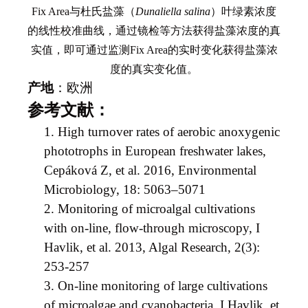
Fix Area
与杜氏盐藻（
Dunaliella salina
）叶绿素浓度
的线性校准曲线，通过镜检等方法获得盐藻浓度的真
实值，即可通过监测Fix Area的实时变化获得盐藻浓
度的真实变化值。
产地
：欧洲
参考文献：
1.
High turnover rates of aerobic anoxygenic
phototrophs in European freshwater lakes,
Cepáková Z, et al. 2016, Environmental
Microbiology, 18: 5063–5071
2.
Monitoring of microalgal cultivations
with on-line, flow-through microscopy, I
Havlik, et al. 2013, Algal Research, 2(3):
253-257
3.
On-line monitoring of large cultivations
of microalgae and cyanobacteria, I Havlik, et