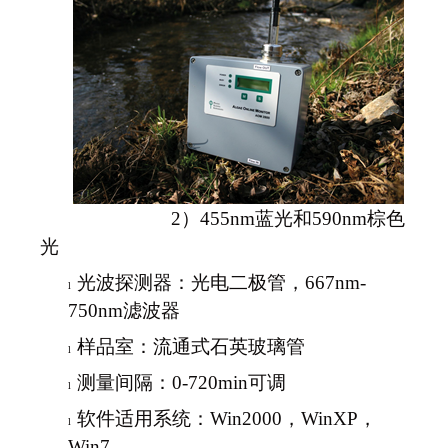
2
）4
55nm
蓝光和59
0nm
棕色
光
光波探测器
：
光电二极管，667nm-
l
750nm滤波器
样品室：流通式石英玻璃管
l
测量间隔：0-720min可调
l
软件适用系统：Win2000，WinXP，
l
Win7