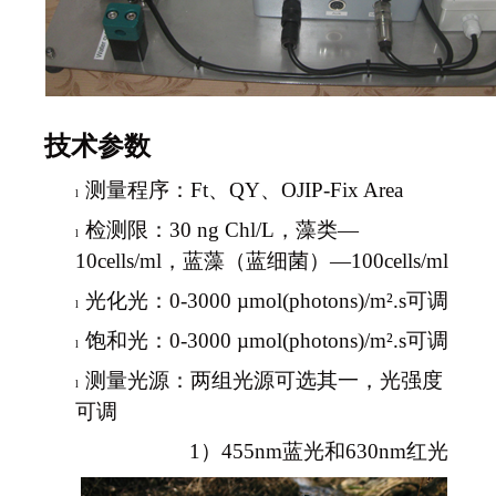
技术参数
测量程序：
Ft
、QY、OJIP-Fix Area
l
检测限：30 ng Chl/L，藻类—
l
10cells/ml，
蓝藻（蓝细菌）—100cells/ml
光化光：0-3000
µmol(photons)/m².s
可调
l
饱和光
：
0-3000
µmol(photons)/m².s
可调
l
测量光源：两组光源可选其一，
光强度
l
可调
1
）4
55nm
蓝光和6
30nm
红光