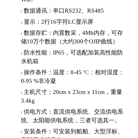
数据通讯
：
串口RS232、RS485
l
显示：2
行16字符LC显示屏
l
数据存贮：
内置数采，4
Mb
内存，可存
l
储10万个数据（大约300个OJIP曲线）
防水性能：IP65，可选配加装高性能防
l
水机箱
操作条件：温度：0-45
ºC
；
相对湿度：
l
0-95 %
非冷凝
主机尺寸：
20cm
x 23cm x 11cm
，重量
l
3.4kg
供电方式：直流供电系统、交流供电系
l
统、太阳能供电系统，三者可选其一。
安装条件：可安装到船舶、大型浮标、
l