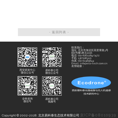
- 返回列表 -
联系我们：
地址: 北京市海淀区高里掌路3号
院6号楼1单元101B
电话: 010-82611269/1572
手机: 13671083121
传真: 010-62465844
Email: info@eco-tech.com.cn
友情链接：
西安研发中心
易科泰公司
微信公众号
微信公众号
业务咨询
易科泰公司
微信号
视频号
京ICP备08010939
Copyright © 2002-2028. 北京易科泰生态技术有限公司