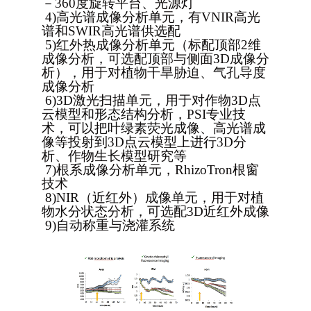
－360度旋转平台、光源灯
4)
高光谱成像分析单元，有VNIR高光
谱和SWIR高光谱供选配
5)
红外热成像分析单元（标配顶部2维
成像分析，可选配顶部与侧面3D成像分
析），用于对植物干旱胁迫、气孔导度
成像分析
6)
3D
激光扫描单元，用于对作物3D点
云模型和形态结构分析，PSI专业技
术，可以把叶绿素荧光成像、高光谱成
像等投射到3D点云模型上进行3D分
析、作物生长模型研究等
7)
根系成像分析单元，RhizoTron根窗
技术
8)
NIR
（近红外）成像单元，用于对植
物水分状态分析，可选配3D近红外成像
9)
自动称重与浇灌系统