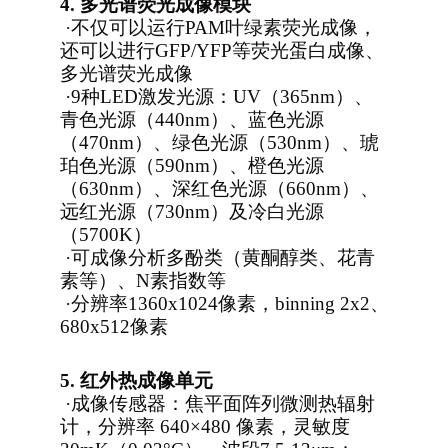
4.
多光谱荧光成像模块
·
不仅可以运行PAM叶绿素荧光成像，
还可以进行GFP/YFP等荧光蛋白成像、
多光谱荧光成像
·
9
种LED激发光源：UV（365nm）、
青色光源（440nm）、蓝色光源
（470nm）、绿色光源（530nm）、琥
珀色光源（590nm）、橙色光源
（630nm）、深红色光源（660nm）、
远红光源（730nm）及冷白光源
（5700K）
·
可成像分析多酚类（黄酮醇类、花青
素等）、N素指数等
·
分辨率1360x1024像素，binning 2x2、
680x512像素
5.
红外热
成像单元
·
成像传感器：焦平面阵列微测热辐射
计，分辨率 640×480 像素，灵敏度