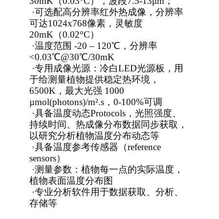
30mK（0.03°C），波段7.5-13
μ
m
；
·
可选配高分辨率红外热成像，分辨率
可达1024x768像素，灵敏度
20mK（0.02°C）
·
温度范围 -20 – 120℃，分辨率
<0.03℃@30℃/30mK
·
专用成像光源：冷白LED光源板，用
于给测量植物提供稳定热环境，
6500K，最大光强 1000
µmol(photons)/m².s，0-100%可调
·
具备温度动态Protocols，光照强度、
持续时间、热成像分布数据同步获取，
以研究分析植物温度分布动态等
·
具备温度参考传感器（reference
sensors）
·
测量参数：植物每一点的实际温度，
植物表面温度分布图
·
专业分析软件用于数据获取、分析、
存储等