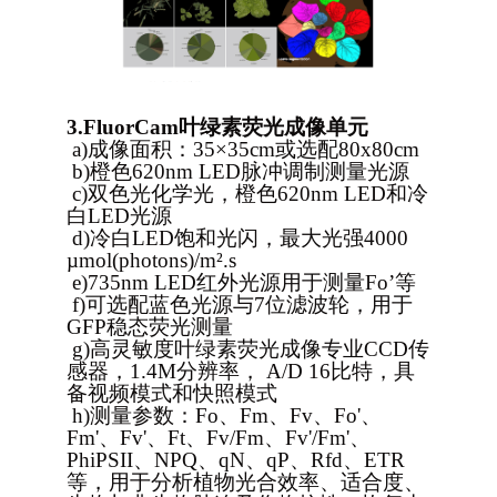
3.
FluorCam
叶绿素荧光成像单元
a)
成像面积：35×35cm或选配80x80cm
b)
橙色620nm LED脉冲调制测量光源
c)
双色光化学光，橙色620nm LED和冷
白LED光源
d)
冷白LED饱和光闪，最大光强4000
µmol(photons)/m².s
e)
735nm LED
红外光源用于测量Fo’等
f)
可选配蓝色光源与7位滤波轮，用于
GFP稳态荧光测量
g)
高灵敏度叶绿素荧光成像专业CCD传
感器，1.4M分辨率， A/D 16比特，具
备视频模式和快照模式
h)
测量参数：
Fo
、
Fm
、
Fv
、
Fo'
、
Fm'
、
Fv'
、
Ft
、
Fv/Fm
、
Fv'/Fm'
、
PhiPSII
、
NPQ
、
qN
、
qP
、
Rfd
、
ETR
等，用于分析植物光合效率、适合度、