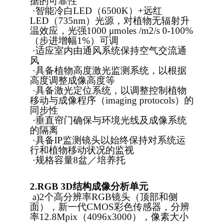
据的可靠性
·
智能冷白LED（6500K）+远红
LED（735nm）光源，对植物无辐射升
温效应，光强
1000
μ
moles /m2/s
0-100%
（步进增幅1%）可调
·
适应室内由通风系统保持空气交流通
风
·
具备植物高度激光监测系统，以根据
高度调整成像高度等
·
具备激光定位系统，以调整控制植物
移动与成像程序（imaging protocols）的
同步性
·
垂直帘门确保与环境光线及成像系统
的隔离
·
具备IP监测镜头以始终保持对系统运
行和植物移动状况的监视
·
规格容量8盆／培养托
2.
RGB 3D
结构成像分析单元
a)
2
个高分辨率RGB镜头（顶部和侧
面），新一代CMOS彩色传感器，分辨
率12.8Mpix（4096x3000），像素大小