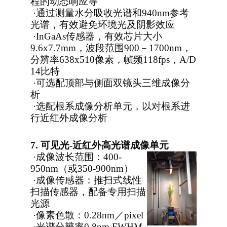
程的动态响应等
·
通过测量水分吸收光谱和940nm参考
光谱，有效避免环境光及阴影效应
·
InGaAs
传感器，有效芯片大小
9.6x7.7mm，波段范围900－1700nm，
分辨率638x510像素，帧频118fps，A/D
14比特
·
可选配顶部与侧面双镜头三维成像分
析
·
选配根系成像分析单元，以对根系进
行近红外成像分析
7.
可见光-近红外高光谱成像单元
·
成像波长范围：400-
950nm（或350-900nm）
·
成像传感器：推扫式线性
扫描传感器，配备专用扫描
光源
·
像素色散：0.28nm／pixel
·
光谱分辨率0.8nm FWHM