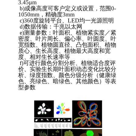
3.45µm
b)
成像高度可客户定义或设置，范围0-
1050mm，精确度3mm
c)
360
度旋转平台、LED均一光源照明
d)
数据传输：千兆以太网
e)
测量参数：叶面积、植物紧实度／紧
密度、叶片周长、偏心率、叶圆度、叶
宽指数、植物圆直径、凸包面积、植物
质心、生长高度、植物最大高度和宽
度、相对生长速率等
f)
可进行颜色分割分析、植物适合度评
价、实验生长期叶面积动态变化比较分
析、绿度指数、颜色分级分析（健康绿
色、亮绿色、暗绿色、其他颜色）等表
型参数