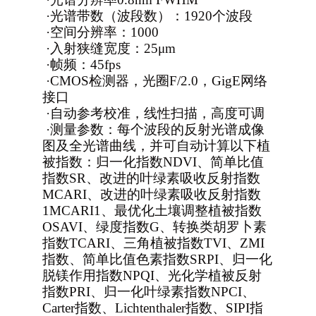
·
光谱带数（波段数）：1920个波段
·
空间分辨率：1000
·
入射狭缝宽度：25μm
·
帧频：45fps
·
CMOS
检测器，光圈F/2.0，GigE网络
接口
·
自动参考校准，线性扫描，高度可调
·
测量参数：每个波段的反射光谱成像
图及全光谱曲线，并可自动计算以下植
被指数：归一化指数NDVI、简单比值
指数SR、改进的叶绿素吸收反射指数
MCARI、改进的叶绿素吸收反射指数
1MCARI1、最优化土壤调整植被指数
OSAVI、绿度指数G、转换类胡罗卜素
指数TCARI、三角植被指数TVI、ZMI
指数、简单比值色素指数SRPI、归一化
脱镁作用指数NPQI、光化学植被反射
指数PRI、归一化叶绿素指数NPCI、
Carter指数、Lichtenthaler指数、SIPI指