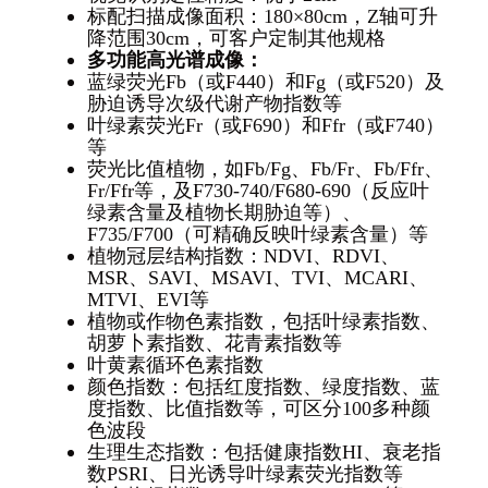
标配扫描成像面积：180×80cm，Z轴可升
降范围30cm，可客户定制其他规格
多功能高光谱成像：
蓝绿荧光Fb（或F440）和Fg（或F520）及
胁迫诱导次级代谢产物指数等
叶绿素荧光Fr（或F690）和Ffr（或F740）
等
荧光比值植物，如Fb/Fg、Fb/Fr、Fb/Ffr、
Fr/Ffr等，及F730-740/F680-690（反应叶
绿素含量及植物长期胁迫等）、
F735/F700（可精确反映叶绿素含量）等
植物冠层结构指数：NDVI、RDVI、
MSR、SAVI、MSAVI、TVI、MCARI、
MTVI、EVI等
植物或作物色素指数，包括叶绿素指数、
胡萝卜素指数、花青素指数等
叶黄素循环色素指数
颜色指数：包括红度指数、绿度指数、蓝
度指数、比值指数等，可区分100多种颜
色波段
生理生态指数：包括健康指数HI、衰老指
数PSRI、日光诱导叶绿素荧光指数等