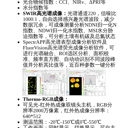
光合物候指数：CCI、NIRv、ΔPRI等
水分指数等
SWIR
高光谱成像：
光谱通道220，信噪比
1000:1，自由选择感兴趣光谱波段，减少
数据冗余，可成像测量分析NDNI归一化N
指数、NDWI归一化水指数、MSI水分胁
迫指数等，可分析土壤有机碳及总氮状态
SpectrAPP高光谱表型成像分析软件及
FluorVision高光谱荧光成像分析软件，可
进行光谱融合、ROI选区分析、⾯积校
准、频率直方图、自动动识别不同波段峰
值并分析其⽐值等，近百种参数一键分析
Thermo-RGB
成像：
可见光-红外热成像双镜头主机，RGB分
辨率2000万像素，红外热成像分辨率：
640*512
测温范围：-20℃-150℃或0℃-550℃
工作画面：同时显示、切换显示，可自主