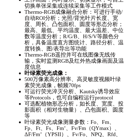
切换单张采集或连续采集等工作模式
Thermo-RGB成像融合分析：可进行手动/
自动ROI分析；光照/背光叶片长度、宽
度、周长、凸包面积、圆度等形态分析；
最高、最低、平均温度、最大温差、中位
数等温度分析；R/G/B、H/S/V等颜色分
析，具备温度直方图统计、路径分析、温
度转换、图/表导出等功能
Thermo-RGB遥控并可在线图像无线传
输，实时监测RGB及红外热成像画面及温
度信息
叶绿素荧光成像：
500万像素高分辨率、高灵敏度视频叶绿
素荧光成像，帧频70fps
可运行荧光淬灭分析、Kautsky诱导效应
等Protocols，也可自编程运行protocol
可选配植物形态分析，如长度、宽度、投
影面积（相对生物量）、凸包面积、圆度
等
叶绿素荧光成像测量参数：Fo、Fm、
Fp、Ft、Fs、Fm’、Fv/Fm（QYmax）、
ΔF/Fm’（YPSII）、Fv/Fo、NPQ、Rfd、