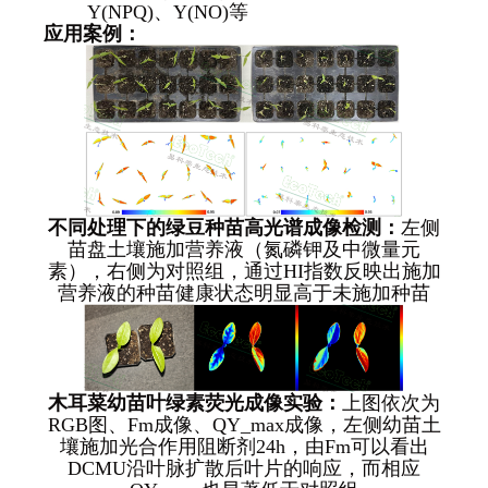
Y(NPQ)、Y(NO)等
应用案例：
不同处理下的绿豆种苗高光谱成像检测：
左侧
苗盘土壤施加营养液（氮磷钾及中微量元
素），右侧为对照组，通过HI指数反映出施加
营养液的种苗健康状态明显高于未施加种苗
木耳菜幼苗叶绿素荧光成像实验：
上图依次为
RGB图、Fm成像、QY_max成像，左侧幼苗土
壤施加光合作用阻断剂24h，由Fm可以看出
DCMU沿叶脉扩散后叶片的响应，而相应