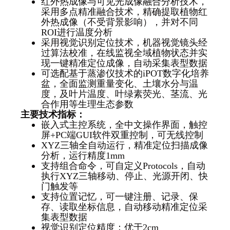
红外热成像与可见光成像融合分析技术，
采用多点精准融合技术，精确提取植物红
外热成像（不受背景影响），并对不同
ROI进行温度分析
采用视觉识别定位技术，机器视觉镜头经
过算法校准，在线监视全域植物状态并实
现一键精准定位成像，自动采集表型数据
可选配基于蒸渗仪技术的iPOT数字化培养
盆，全面监测重量变化、土壤水分与温
度，及叶片温度、叶绿素荧光、茎流、光
合作用等生理生态参数
主要技术指标：
嵌入式主控系统，全中文操作界面，触控
屏+PC端GUI软件双重控制，可无线控制
XYZ三轴全自动运行，精准定位扫描成像
分析，运行精度1mm
支持组合命令，可自定义Protocols，自动
执行XYZ三轴移动、停止、光源开闭、快
门触发等
支持位置记忆，可一键注册、记录、保
存、读取坐标信息，自动移动精准定位采
集表型数据
视觉识别定位精度：优于2cm