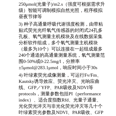
250μmol(光量子)/m2.s（强度可根据需求升
级）智能可调制模拟自然光照，程序模拟
昼夜节律等
3) 种子高通量呼吸代谢强度检测，由带粘
贴式荧光光纤氧气传感器的封闭式24孔多
孔板、氧气测量主机模块及在线数据采集
分析软件组成，多个氧气测量主机模块
（最多为10个）可以连接在一起组成最多
240个通道的高通量测量系统，氧气测量范
围0-50%或0-22.5mg/l，分辨率
±5μmol@283.1μmol，响应时间小于30s
4) 叶绿素荧光成像测量，可运行Fv/Fm、
Kautsky诱导效应、荧光淬灭、光响应曲
线、GFP／YFP、PAR吸收及NDVI等
protocols，测量参数包括PI（performance
index）、适合度指数Rfd、光量子通量、
光化荧光淬灭与非光化荧光淬灭等几十个
叶绿素荧光参数及NDVI、PAR吸收、GFP