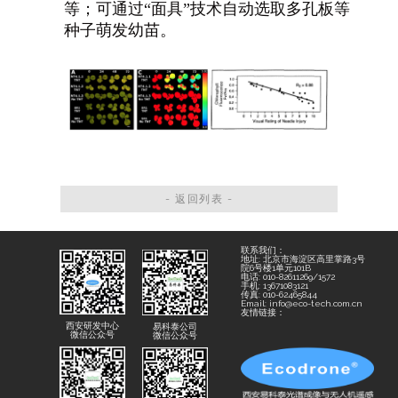
等；可通过“面具”技术自动选取多孔板等
种子萌发幼苗。
- 返回列表 -
联系我们：
地址: 北京市海淀区高里掌路3号
院6号楼1单元101B
电话: 010-82611269/1572
手机: 13671083121
传真: 010-62465844
Email: info@eco-tech.com.cn
友情链接：
西安研发中心
易科泰公司
微信公众号
微信公众号