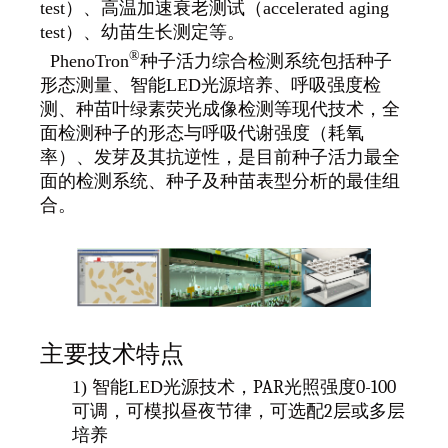
test）、高温加速衰老测试（accelerated aging
test
）、幼苗生长测定等。
®
PhenoTron
种子活力综合检测系统包括种子
形态测量、智能
LED
光源培养、呼吸强度检
测、种苗叶绿素荧光成像检测等现代技术，全
面检测种子的形态与呼吸代谢强度（耗氧
率）、发芽及其抗逆性，是目前种子活力最全
面的检测系统、种子及种苗表型分析的最佳组
合。
主要技术特点
1) 智能LED光源技术，
PAR
光照强度
0-100
可调，可模拟昼夜节律，可选配
2
层或多层
培养