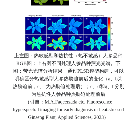
上左图：热
敏感型和热抗性（热不敏感）人参品种
RGB
图
；上右图不同处理人参品种荧光光谱。下
图：荧光光谱分析结果，通过
PLSR
模型构建，可以
明确区分热敏感型人参热胁迫前后的变化（
a
、
b
为
热胁迫前，
c
、
f
为热胁迫处理后）；
c
、
d
和
g
、
h
分别
为热抗性人参品种热胁迫处理前后
（引自：
M.A.Faqeerzada etc. Fluorescence
hyperspectral imaging for early diagnosis of heat-stressed
Ginseng Plant, Applied Sciences, 2023
）