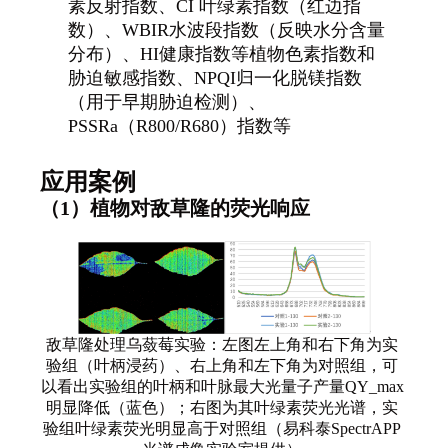
素反射指数、CI 叶绿素指数（红边指
数）、WBIR水波段指数（反映水分含量
分布）、HI健康指数等植物色素指数和
胁迫敏感指数、NPQI归一化脱镁指数
（用于早期胁迫检测）、
PSSRa（R800/R680）指数等
应用案例
（
1
）植物对敌草隆的荧光响应
敌草隆处理乌蔹莓实验：左图左上角和右下角为实
验组（叶柄浸药）、右上角和左下角为对照组，可
以看出实验组的叶柄和叶脉最大光量子产量
QY_max
明显降低（蓝色）；右图为其叶绿素荧光光谱，实
验组叶绿素荧光明显高于对照组（易科泰
SpectrAPP