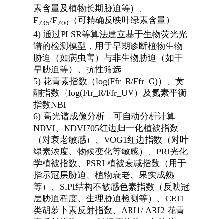
素含量及植物长期胁迫等）、
F
/F
（可精确反映叶绿素含量）
735
700
4)
通过PLSR等算法建立基于生物荧光光
谱的检测模型，用于早期诊断植物生物
胁迫（如病虫害）与非生物胁迫（如干
旱胁迫等）、抗性筛选
5)
花青素指数（log(Ffr_R/Ffr_G)）、黄
酮指数（log(Ffr_R/Ffr_UV）及氮素平衡
指数NBI
6)
高光谱成像分析，可自动分析计算
NDVI、NDVI705红边归一化植被指数
（对衰老敏感）、VOG1红边指数（对叶
绿素浓度、物候变化等敏感）、PRI光化
学植被指数、PSRI 植被衰减指数（用于
指示冠层胁迫、植物衰老、果实成熟
等）、SIPI结构不敏感色素指数（反映冠
层胁迫程度、生理胁迫检测等）、CRI1
类胡萝卜素反射指数、ARI1/ ARI2 花青