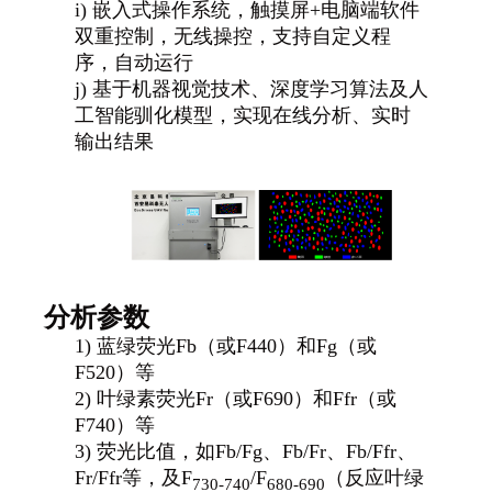
i)
嵌入式操作系统，触摸屏+电脑端软件
双重控制，无线操控，支持自定义程
序，自动运行
j)
基于机器视觉技术、深度学习算法及人
工智能驯化模型，实现在线分析、实时
输出结果
分析参数
1)
蓝绿荧光Fb（或F440）和Fg（或
F520）等
2)
叶绿素荧光Fr（或F690）和Ffr（或
F740）等
3)
荧光比值，如Fb/Fg、Fb/Fr、Fb/Ffr、
Fr/Ffr等，及F
/F
（反应叶绿
730-740
680-690