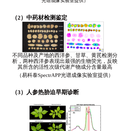
光谱成像实验室提供）
（
2
）中药材
检测鉴定
不同品种及产地的西洋参、甘草、黄芪
检测分
析
，两种西洋参表现出最强的生物荧光，反映
其
所
含的活性
次级代谢产物
成分含量最高
（易科泰
SpectrAPP
光谱成像实验室提供）
（3）人参热胁迫早期诊断