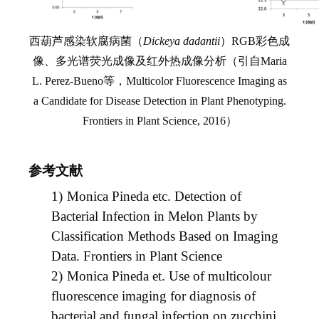
西葫芦感染软腐病菌（
Dickeya dadantii
）RGB彩色成
像、多光谱荧光成像及红外热成像分析（引自Maria
L. Perez-Bueno等，
Multicolor Fluorescence Imaging as
a Candidate for Disease Detection in Plant Phenotyping.
Frontiers in Plant Science, 2016
）
参考文献
1)
Monica Pineda etc.
Detection of
Bacterial Infection in Melon Plants by
Classification Methods Based on Imaging
Data. Frontiers in Plant Science
2)
Monica Pineda et.
Use of multicolour
fluorescence imaging for diagnosis of
bacterial and fungal infection on zucchini