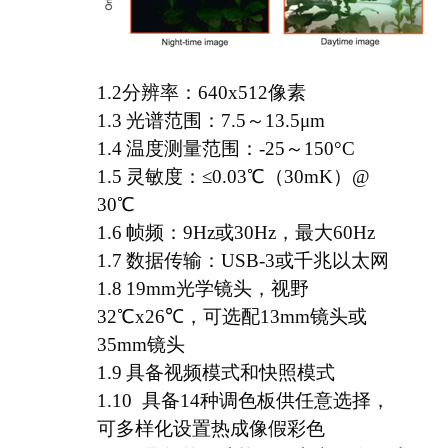
1.2分辨率：640x512像素
1.3
光谱范围：7.5～13.5μm
1.4
温度测量范围：-25～150°C
1.5
灵敏度：
≤0.03
℃
（30mK）@
30
℃
1.6
帧频：9Hz或30Hz，最大60Hz
1.7
数据传输：USB-3或千兆以太网
1.8
19mm
光学镜头，视野
32
℃
x26
℃
，可选配13mm镜头或
35mm镜头
1.9
具备视频模式和快照模式
1.10
具备14种调色板供任意选择，
可多样化设置热成像假彩色