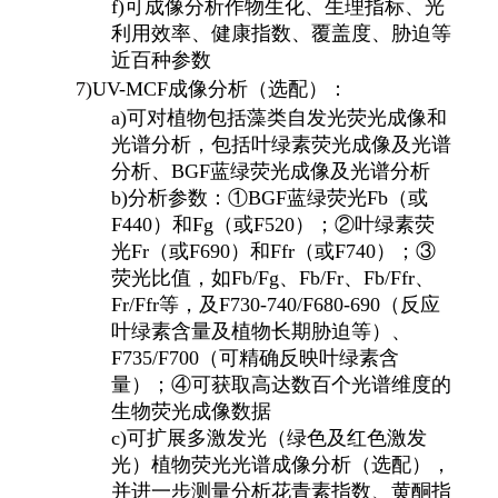
f)
可成像分析作物生化、生理指标、光
利用效率、健康指数、覆盖度、胁迫等
近百种参数
7)
UV-MCF
成像分析（选配）：
a)
可对植物包括藻类自发光荧光成像和
光谱分析，包括叶绿素荧光成像及光谱
分析、BGF蓝绿荧光成像及光谱分析
b)
分析参数：①BGF蓝绿荧光Fb（或
F440）和Fg（或F520）；②叶绿素荧
光Fr（或F690）和Ffr（或F740）；③
荧光比值，如Fb/Fg、Fb/Fr、Fb/Ffr、
Fr/Ffr等，及F730-740/F680-690（反应
叶绿素含量及植物长期胁迫等）、
F735/F700（可精确反映叶绿素含
量）；④可获取高达数百个光谱维度的
生物荧光成像数据
c)
可扩展多激发光（绿色及红色激发
光）植物荧光光谱成像分析（选配），
并进一步测量分析花青素指数、黄酮指