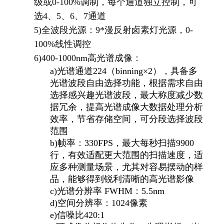
级或0-100%调制，每个通道独立控制，可
选4、5、6、7通道
5)
全波段光源：9*漫反射卤素灯光源，0-
100%线性调控
6)
400-1000nm
高光谱成像：
a)
光谱通道224（binning×2），具备多
光谱波段自由选择功能，根据需求自由
选择感兴趣光谱波段，最大称度减少数
据冗余，提高光谱成像大数据处理分析
效率，节省存储空间，可分段选择波段
范围
b)
帧率：330FPS，最大每秒扫描9900
行，有效适配更大范围的扫描速度，适
应多种测量场景，尤其对容易摆动的样
品，能够得到锐利清晰的高光谱影像
c)
光谱分辨率 FWHM：5.5nm
d)
空间分辨率：1024像素
e)
信噪比420:1