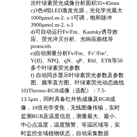
次叶绿素荧光成像分析面积35×45mm
c)
3
色4组LED激发光源，光化学光最大
1000µmol.m-2. s-1可调，饱和脉冲
3900µmol.m-2. s-1
d)
可自动运行Fv/Fm、Kautsky诱导效
应、荧光淬灭分析、光响应曲线等
protocols
e)
自动测量分析Fv/Fm、Fv’/Fm’、
Y(II)、NPQ、qN、qP、Rfd、ETR等50
多个叶绿素荧光参数
f)
自动同步显示叶绿素荧光参数及参数
图、频率直方图、叶绿素荧光动态曲线
10)
Thermo-RGB
成像（选配）：
7.5-
13.5
μm，同时具备红外热成像及RGB成
像，10倍光学变焦，无线图像传输，实时
监测RGB及温度信息，测量最大、最小、
中心点温度，温度预警、等温区域等，实
时监控全域植物状态，自动采集数据