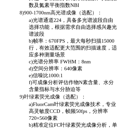
数及氮素平衡指数NBI
8)
900-1700nm
高光谱成像（选配）：
a)
光谱通道224，具备多光谱波段自由
选择功能，根据需求自由选择感兴趣光
谱波段
b)
帧率：670FPS，最大每秒扫描15000
行，有效适配更大范围的扫描速度，适
应多种测量场景
c)
光谱分辨率 FWHM：8nm
d)
空间分辨率：640像素
e)
信噪比1000:1
f)
可成像分析评估作物N素含量、水分
含量指标与水分胁迫等
9)
叶绿素荧光成像（选配）：
a)
FluorCam
叶绿素荧光成像技术，专业
高灵敏度CCD，帧频50fps，分辨率
720×560像素
b)
精准定位FC叶绿素荧光成像分析，单