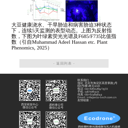
大豆健康浇水、干旱胁迫和病害胁迫3种状态
下，连续5天监测的表型动态。上图为反射指
数，下图为叶绿素荧光光谱及F685/F735比值指
数（引自Muhammad Adeel Hassan etc. Plant
Phenomics, 2025）
- 返回列表 -
联系我们：
地址: 北京市海淀区高里掌路3号
院6号楼1单元101B
电话: 010-82611269/1572
手机: 13671083121
传真: 010-62465844
Email: info@eco-tech.com.cn
友情链接：
西安研发中心
易科泰公司
微信公众号
微信公众号