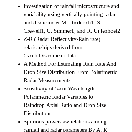
Investigation of rainfall microstructure and
variability using
vertically pointing radar
and disdrometer
M. Diederich
1
, S.
Crewell
1
, C. Simmer
1
, and R. Uijlenhoet
2
Z-R (Radar Reflectivity-Rain rate)
relationships derived from
Czech
Distrometer data
A Method For Estimating Rain Rate And
Drop Size Distribution
From Polarimetric
Radar Measurements
Sensitivity of 5-cm Wavelength
Polarimetric Radar Variables to
Raindrop
Axial Ratio and Drop Size
Distribution
Spurious power-law relations among
rainfall and radar parameters
By A. R.