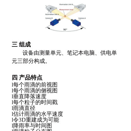
三 组成
设备由测量单元、笔记本电脑、供电单
元三部分构成。
四
产品特点
l
每个雨滴的前视图
l
每个雨滴的侧视图
l
垂直降落速度
l
每个粒子的时间戳
l
雨滴直径
l
估计雨滴的水平速度
l
令
3D重建成为可能
l
降雨率与时间图