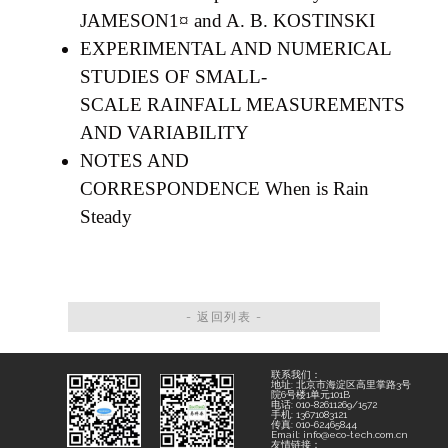
JAMESON1¤ and A. B. KOSTINSKI
EXPERIMENTAL AND NUMERICAL
STUDIES OF SMALL-
SCALE
RAINFALL MEASUREMENTS
AND VARIABILITY
NOTES AND
CORRESPONDENCE
When is Rain
Steady
- 返回列表 -
联系我们：
地址: 北京市海淀区高里掌路3号
院6号楼1单元101B
电话: 010-82611269/1572
手机: 13671083121
传真: 010-62465844
Email: info@eco-tech.com.cn
友情链接：