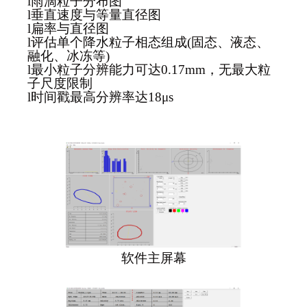
l
雨滴粒子分布图
l
垂直速度与等量直径图
l
扁率与直径图
l
评估单个降水粒子相态组成
(固态、液态、
融化、冰冻等)
l
最小粒子分辨能力可达
0.17mm，无最大粒
子尺度限制
l
时间戳最高分辨率达
18μs
软件主屏幕