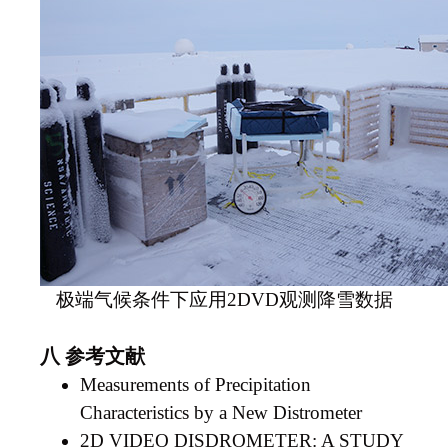
极端气候条件下应用
2
DVD
观测降雪数据
八
参考文献
Measurements of Precipitation
Characteristics by a New Distrometer
2D VIDEO DISDROMETER: A STUDY