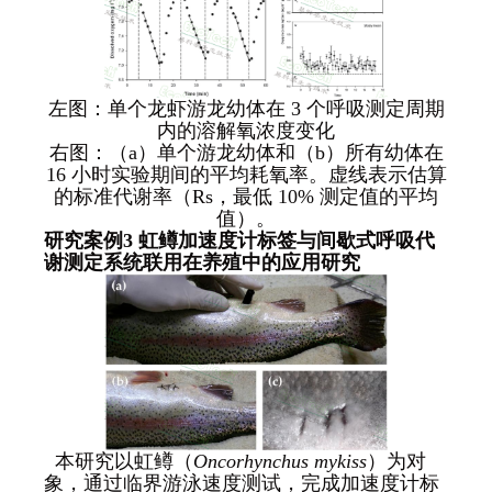
左图：单个龙虾游龙幼体在 3 个呼吸测定周期
内的溶解氧浓度变化
右图：（a）单个游龙幼体和（b）所有幼体在
16 小时实验期间的平均耗氧率。虚线表示估算
的标准代谢率（Rs，最低 10% 测定值的平均
值）。
研究案例
3
虹鳟加速度计标签与间歇式呼吸代
谢测定系统联用在养殖中的应用研究
本研究以虹鳟（
Oncorhynchus mykiss
）为对
象，通过临界游泳速度测试，完成加速度计标