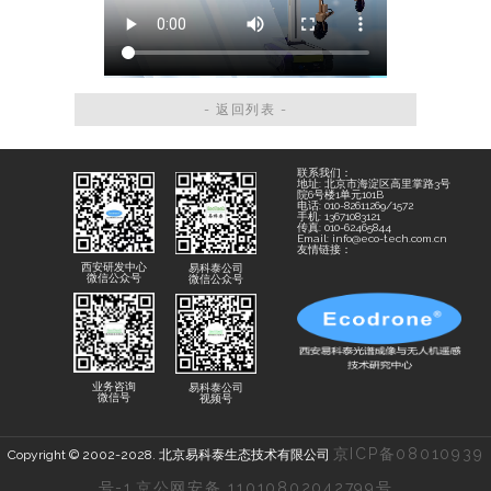
- 返回列表 -
联系我们：
地址: 北京市海淀区高里掌路3号
院6号楼1单元101B
电话: 010-82611269/1572
手机: 13671083121
传真: 010-62465844
Email: info@eco-tech.com.cn
友情链接：
西安研发中心
易科泰公司
微信公众号
微信公众号
业务咨询
易科泰公司
微信号
视频号
京ICP备08010939
Copyright © 2002-2028. 北京易科泰生态技术有限公司
号-1
京公网安备 11010802042799号