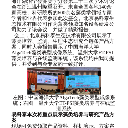
海洋湖沼学会藻类学分会第二十三次学术讨论
会在浙江温州隆重召开。来自全国各地140余
家高校、科研院所的600余名藻类学领域专家
学者和业界代表参加此次盛会。北京易科泰生
态技术有限公司作为藻类领域知名设备研发公
司助力了该会议，并做了精彩报告。
会上，北京易科泰生态技术有限公司展示了
藻类培养、监测、生理生态研究全链条产品方
案，同时大会报告展示了中国海洋大学
AlgaTech藻类表型成像系统、温州大学ET-PSI
藻类培养与在线监测系统，该系统均由我司提
供，并受到与会专家的一致好评。
左图：中国海洋大学AlgaTech藻类表型成像系
统；右图：温州大学ET-PSI藻类培养与在线监
测系统
易科泰本次将重点展示藻类培养与研究产品方
案
现场可免费领取产品资料、样机演示、方案咨