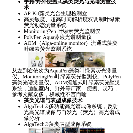
手持
/
野外便携式藻类荧光与光谱测量技
术
AP-Kit藻类光合生理检测盒
高灵敏度、超高时间解析度双调制叶绿素
荧光动态测量系统
MonitoringPen 叶绿素荧光监测仪
PolyPen Aqua藻液光谱测量仪
AOM（Alga-online monitor）流通式藻类
叶绿素荧光监测系统
从左到右依次为AquaPen藻类叶绿素荧光测量
仪、MonitoringPen叶绿素荧光监测仪、PolyPen
藻类光谱测量仪、AOM流通式叶绿素荧光监测
系统，适配室内、野外等厂家，便携、灵巧，
参考文献众多，权威性不言而喻
藻类光谱与表型成像技术
AlgaTech®多功能高光谱成像系统，反射
光高光谱成像与自发光（荧光）高光谱成
像分析
AlgaTech®藻类表型成像系统