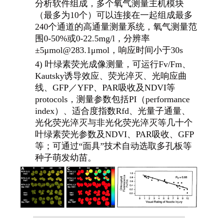
分析软件组成，多个氧气测量主机模块
（最多为10个）可以连接在一起组成最多
240个通道的高通量测量系统，氧气测量范
围0-50%或0-22.5mg/l，分辨率
±5μmol@283.1μmol，响应时间小于30s
4) 叶绿素荧光成像测量，可运行Fv/Fm、
Kautsky诱导效应、荧光淬灭、光响应曲
线、GFP／YFP、PAR吸收及NDVI等
protocols，测量参数包括PI（performance
index）、适合度指数Rfd、光量子通量、
光化荧光淬灭与非光化荧光淬灭等几十个
叶绿素荧光参数及NDVI、PAR吸收、GFP
等；可通过“面具”技术自动选取多孔板等
种子萌发幼苗。