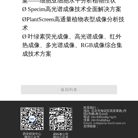
案——细胞亚细胞水平分析植物性状
Ø
Specim
高光谱成像技术全面解决方案
Ø
PlantScreen
高通量植物表型成像分析技
术
Ø
叶绿素荧光成像、高光谱成像、红外
热成像、多光谱成像、RGB成像综合集
成技术方案
- 返回列表 -
联系我们：
地址: 北京市海淀区高里掌路3号
院6号楼1单元101B
电话: 010-82611269/1572
传真: 010-62465844
Email: info@eco-tech.com.cn
友情链接：
西安研发中心
易科泰公司
微信公众号
微信公众号