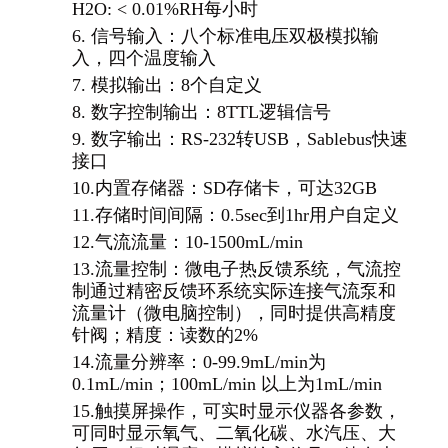
H2O: < 0.01%RH每小时
6.
信号输入：八个标准电压双极模拟输
入，四个温度输入
7.
模拟输出：8个自定义
8.
数字控制输出：8TTL逻辑信号
9.
数字输出：RS-232转USB，Sablebus快速
接口
10.
内置存储器：SD存储卡，可达32GB
11.
存储时间间隔：0.5sec到1hr用户自定义
12.
气流流量：10-1500mL/min
13.
流量控制：微电子热反馈系统，气流控
制通过精密反馈环系统实际连接气流泵和
流量计（微电脑控制），同时提供高精度
针阀；精度：读数的2%
14.
流量分辨率：0-99.9mL/min为
0.1mL/min；100mL/min 以上为1mL/min
15.
触摸屏操作，可实时显示仪器各参数，
可同时显示氧气、二氧化碳、水汽压、大