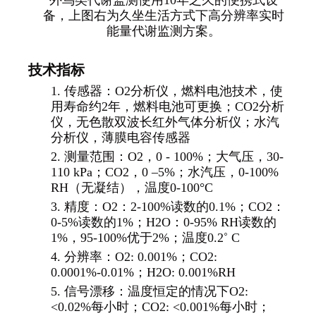
外鸟类代谢监测使用10年之久的便携式设
备，上图右为久坐生活方式下高分辨率实时
能量代谢监测方案。
技术指标
1.
传感器：O2分析仪，燃料电池技术，使
用寿命约2年，燃料电池可更换；CO2分析
仪，无色散双波长红外气体分析仪；水汽
分析仪，薄膜电容传感器
2.
测量范围：O2，0 - 100%；大气压，30-
110 kPa；CO2，0 –5%；水汽压，0-100%
RH（无凝结），温度0-100°C
3.
精度：O2：2-100%读数的0.1%；CO2：
0-5%读数的1%；H2O：0-95% RH读数的
1%，95-100%优于2%；温度0.2
˚
C
4.
分辨率：O2: 0.001%；CO2:
0.0001%-0.01%；H2O: 0.001%RH
5.
信号漂移：温度恒定的情况下O2:
<0.02%每小时；CO2: <0.001%每小时；