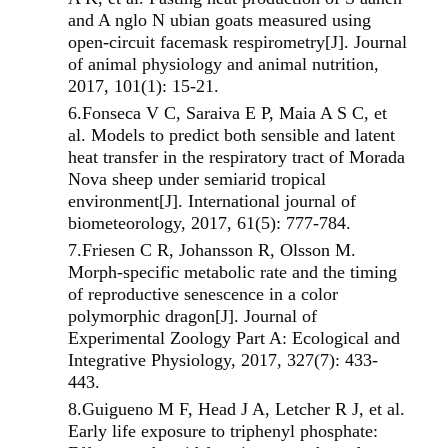
and A nglo N ubian goats measured using
open‐circuit facemask respirometry[J]. Journal
of animal physiology and animal nutrition,
2017, 101(1): 15-21.
6.
Fonseca V C, Saraiva E P, Maia A S C, et
al.
Models to predict both sensible and latent
heat transfer in the respiratory tract of Morada
Nova sheep under semiarid tropical
environment[J]. International journal of
biometeorology, 2017, 61(5): 777-784.
7.
Friesen C R, Johansson R, Olsson M.
Morph‐specific metabolic rate and the timing
of reproductive senescence in a color
polymorphic dragon[J]. Journal of
Experimental Zoology Part A: Ecological and
Integrative Physiology, 2017, 327(7): 433-
443.
8.
Guigueno M F, Head J A, Letcher R J, et al.
Early life exposure to triphenyl phosphate: