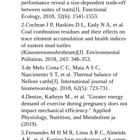
performance reveal a size‐dependent trade‐off
between suites of traits[J]. Functional
Ecology, 2018, 32(6): 1541-1553.
2.
Cochran J P, Haskins D L, Eady N A, et al.
Coal combustion residues and their effects on
trace element accumulation and health indices
of eastern mud turtles
(Kinosternonsubrubrum)[J]. Environmental
Pollution, 2018, 243: 346-353.
3.
de Melo Costa C C, Maia A S C,
Nascimento S T, et al. Thermal balance of
Nellore cattle[J]. International journal of
biometeorology, 2018, 62(5): 723-731.
4.
Denize, Kathryn M., et al. "Greater energy
demand of exercise during pregnancy does not
impact mechanical efficiency." Applied
Physiology, Nutrition, and Metabolism ja
(2019).
5.
Fernandes M H M R, Lima A R C, Almeida
A K, et al.
Fasting heat production of S aanen