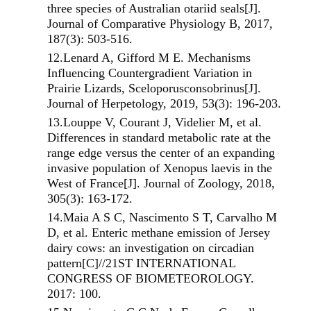
three species of Australian otariid seals[J].
Journal of Comparative Physiology B, 2017,
187(3): 503-516.
12.
Lenard A, Gifford M E. Mechanisms
Influencing Countergradient Variation in
Prairie Lizards, Sceloporusconsobrinus[J].
Journal of Herpetology, 2019, 53(3): 196-203.
13.
Louppe V, Courant J, Videlier M, et al.
Differences in standard metabolic rate at the
range edge versus the center of an expanding
invasive population of Xenopus laevis in the
West of France[J]. Journal of Zoology, 2018,
305(3): 163-172.
14.
Maia A S C, Nascimento S T, Carvalho M
D, et al. Enteric methane emission of Jersey
dairy cows: an investigation on circadian
pattern[C]//21ST INTERNATIONAL
CONGRESS OF BIOMETEOROLOGY.
2017: 100.