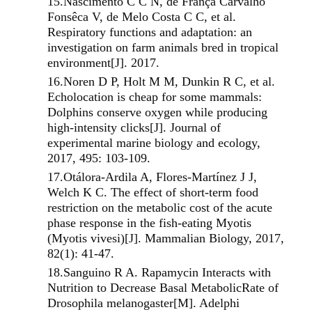
15.
Nascimento C C N, de França Carvalho
Fonsêca V, de Melo Costa C C, et al.
Respiratory functions and adaptation: an
investigation on farm animals bred in tropical
environment[J]. 2017.
16.
Noren D P, Holt M M, Dunkin R C, et al.
Echolocation is cheap for some mammals:
Dolphins conserve oxygen while producing
high-intensity clicks[J]. Journal of
experimental marine biology and ecology,
2017, 495: 103-109.
17.
Otálora-Ardila A, Flores-Martínez J J,
Welch K C. The effect of short-term food
restriction on the metabolic cost of the acute
phase response in the fish-eating Myotis
(Myotis vivesi)[J]. Mammalian Biology, 2017,
82(1): 41-47.
18.
Sanguino R A. Rapamycin Interacts with
Nutrition to Decrease Basal MetabolicRate of
Drosophila melanogaster[M]. Adelphi