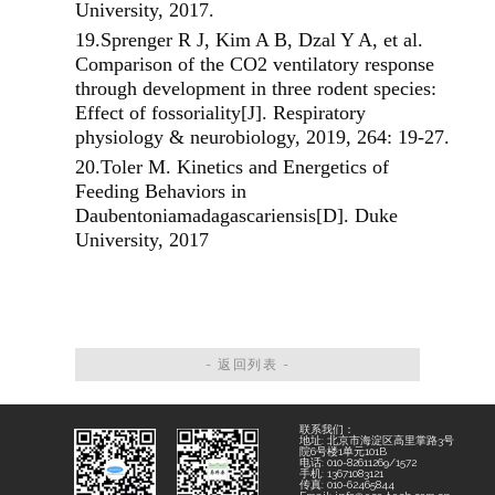
University, 2017.
19.
Sprenger R J, Kim A B, Dzal Y A, et al.
Comparison of the CO2 ventilatory response
through development in three rodent species:
Effect of fossoriality[J]. Respiratory
physiology & neurobiology, 2019, 264: 19-27.
20.
Toler M. Kinetics and Energetics of
Feeding Behaviors in
Daubentoniamadagascariensis[D]. Duke
University, 2017
- 返回列表 -
联系我们：
地址: 北京市海淀区高里掌路3号
院6号楼1单元101B
电话: 010-82611269/1572
手机: 13671083121
传真: 010-62465844