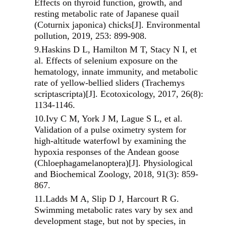
Effects on thyroid function, growth, and
resting metabolic rate of Japanese quail
(Coturnix japonica) chicks[J]. Environmental
pollution, 2019, 253: 899-908.
9.
Haskins D L, Hamilton M T, Stacy N I, et
al. Effects of selenium exposure on the
hematology, innate immunity, and metabolic
rate of yellow-bellied sliders (Trachemys
scriptascripta)[J]. Ecotoxicology, 2017, 26(8):
1134-1146.
10.
Ivy C M, York J M, Lague S L, et al.
Validation of a pulse oximetry system for
high-altitude waterfowl by examining the
hypoxia responses of the Andean goose
(Chloephagamelanoptera)[J]. Physiological
and Biochemical Zoology, 2018, 91(3): 859-
867.
11.
Ladds M A, Slip D J, Harcourt R G.
Swimming metabolic rates vary by sex and
development stage, but not by species, in