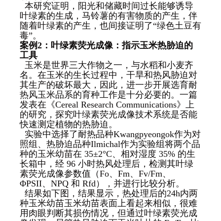
本研究证明，阳光和储藏时间过长能够诱导
叶绿素的生成，马铃薯的有害物质的产生，伴
随着叶绿素的产生，也间接证明了“绿色土豆有
毒”。
案例
2
：叶绿素荧光成像：指示玉米热胁迫的
工具
玉米是世界三大作物之一，与水稻和小麦齐
名。在玉米的生长过程中，干旱和热风胁迫对
其生产的破坏最大，因此，进一步开展选育耐
热风玉米品系的育种工作是十分必要的。一篇
发表在《Cereal Research Communications》上
的研究，探究叶绿素荧光成像技术系统是否能
快速测定植物的热胁迫。
实验中选择了耐热品种Kwangpyeongok作为对
照组、热胁迫品种Ilmichal作为实验组将两个品
种的玉米幼苗在 35±2°C、相对湿度 35% 的生
长箱中，经 96 小时热风处理后，检测其叶绿
素荧光成像参数值（Fo、Fm、Fv/Fm、
ΦPSII、NPQ 和 Rfd），并进行比较分析。
结果如下图，结果显示，热处理后的24h内两
种玉米幼苗玉米幼苗表面上看起来相似，很难
用肉眼判断其损伤情况，但通过叶绿素荧光成