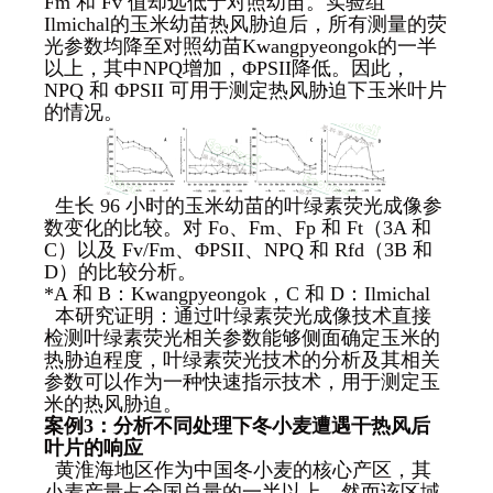
Fm 和 Fv 值却远低于对照幼苗。实验组
Ilmichal的玉米幼苗热风胁迫后，所有测量的荧
光参数均降至对照幼苗Kwangpyeongok的一半
以上，其中NPQ增加，ΦPSII降低。因此，
NPQ 和 ΦPSII 可用于测定热风胁迫下玉米叶片
的情况。
生长 96 小时的玉米幼苗的叶绿素荧光成像参
数变化的比较。对 Fo、Fm、Fp 和 Ft（3A 和
C）以及 Fv/Fm、ΦPSII、NPQ 和 Rfd（3B 和
D）的比较分析。
*A 和 B：Kwangpyeongok，C 和 D：Ilmichal
本研究证明：通过叶绿素荧光成像技术直接
检测叶绿素荧光相关参数能够侧面确定玉米的
热胁迫程度，叶绿素荧光技术的分析及其相关
参数可以作为一种快速指示技术，用于测定玉
米的热风胁迫。
案例
3
：分析不同处理下冬小麦遭遇干热风后
叶片的响应
黄淮海地区作为中国冬小麦的核心产区，其
小麦产量占全国总量的一半以上，然而该区域