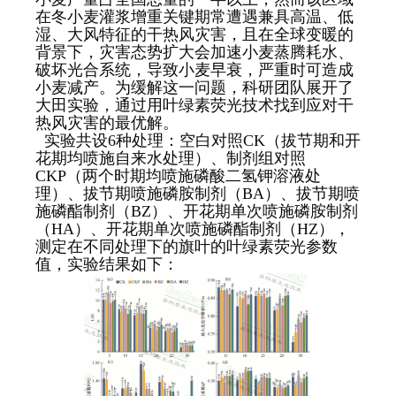
在冬小麦灌浆增重关键期常遭遇兼具高温、低
湿、大风特征的干热风灾害，且在全球变暖的
背景下，灾害态势扩大会加速小麦蒸腾耗水、
破坏光合系统，导致小麦早衰，严重时可造成
小麦减产。为缓解这一问题，科研团队展开了
大田实验，通过用叶绿素荧光技术找到应对干
热风灾害的最优解。
实验共设6种处理：空白对照CK（拔节期和开
花期均喷施自来水处理）、制剂组对照
CKP（两个时期均喷施磷酸二氢钾溶液处
理）、拔节期喷施磷胺制剂（BA）、拔节期喷
施磷酯制剂（BZ）、开花期单次喷施磷胺制剂
（HA）、开花期单次喷施磷酯制剂（HZ），
测定在不同处理下的旗叶的叶绿素荧光参数
值，实验结果如下：