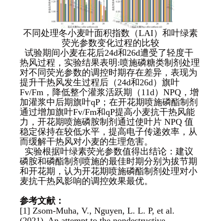
不同处理冬小麦叶面积指数（LAI）和叶绿素
荧光参数变化过程的比较
试验期间小麦在花后24d和26d遭受了轻度干
热风过程，实验结果表明:喷施磷糖类制剂处理
对不同荧光参数的调控时期存在差异，表现为
提升干热风发生过程后（24d和26d）旗叶
Fv/Fm，降低整个灌浆活跃期（11d）NPQ，增
加灌浆中后期旗叶qP；在开花期喷施磷酯制剂
通过增加旗叶Fv/Fm和qP提高小麦抗干热风能
力，开花期喷施磷胺制剂通过使叶片 NPQ 值
稳定保持在较低水平，提高电子传递效率，从
而缓解干热风对小麦的生理危害。
实验根据叶绿素荧光参数值得出结论：建议
磷胺和磷酯制剂喷施的最佳时期分别为拔节期
和开花期，认为开花期喷施磷酯制剂处理对小
麦抗干热风影响的调控效果最优。
参考文献：
[1] Zsom-Muha, V., Nguyen, L. L. P, et al.
(2021). An attempt to the nondestructive