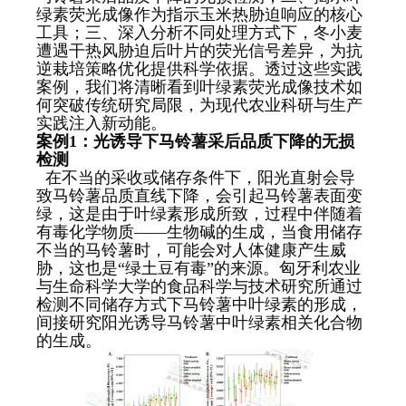
绿素荧光成像作为指示玉米热胁迫响应的核心
工具；三、深入分析不同处理方式下，冬小麦
遭遇干热风胁迫后叶片的荧光信号差异，为抗
逆栽培策略优化提供科学依据。透过这些实践
案例，我们将清晰看到叶绿素荧光成像技术如
何突破传统研究局限，为现代农业科研与生产
实践注入新动能。
案例
1
：
光诱导下马铃薯采后品质下降的无损
检测
在不当的采收或储存条件下，阳光直射会导
致马铃薯品质直线下降，会引起马铃薯表面变
绿，这是由于叶绿素形成所致，过程中伴随着
有毒化学物质——生物碱的生成，当食用储存
不当的马铃薯时，可能会对人体健康产生威
胁，这也是“绿土豆有毒”的来源。匈牙利农业
与生命科学大学的食品科学与技术研究所通过
检测不同储存方式下马铃薯中叶绿素的形成，
间接研究阳光诱导马铃薯中叶绿素相关化合物
的生成。