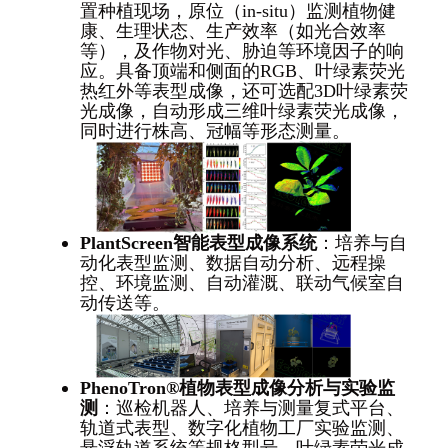
置种植现场，原位（in-situ）监测植物健
康、生理状态、生产效率（如光合效率
等），及作物对光、胁迫等环境因子的响
应。具备顶端和侧面的RGB、叶绿素荧光
热红外等表型成像，还可选配3D叶绿素荧
光成像，自动形成三维叶绿素荧光成像，
同时进行株高、冠幅等形态测量。
PlantScreen
智能表型成像系统
：培养与自
动化表型监测、数据自动分析、远程操
控、环境监测、自动灌溉、联动气候室自
动传送等。
PhenoTron®
植物表型成像分析与实验监
测
：巡检机器人、培养与测量复式平台、
轨道式表型、数字化植物工厂实验监测、
悬浮轨道系统等规格型号，叶绿素荧光成